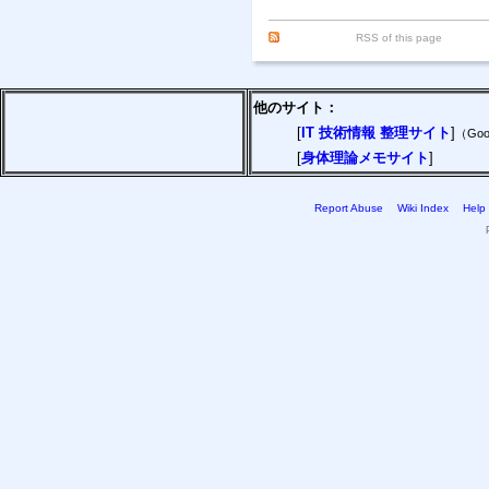
RSS of this page
他のサイト：
[
IT 技術情報 整理サイト
]
（Goo
[
身体理論メモサイト
]
Report Abuse
Wiki Index
Help