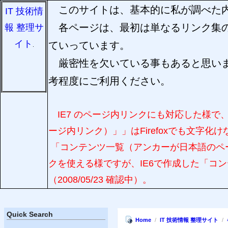
このサイトは、基本的に私が調べた内
IT 技術情
各ページは、最初は単なるリンク集の
報 整理サ
イト
ていっています。
.
厳密性を欠いている事もあると思いま
考程度にご利用ください。
IE7
のページ内リンクにも対応した様で
ージ内リンク）」」はFirefoxでも文字化
「コンテンツ一覧（アンカーが日本語のペ
クを使える様ですが、
IE6
で作成した
「コン
（2008/05/23 確認中）
。
Quick Search
Home
/
IT 技術情報 整理サイト
/